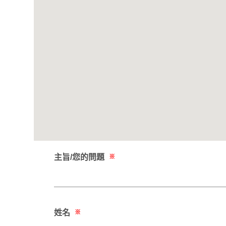
主旨/您的問題
※
姓名
※