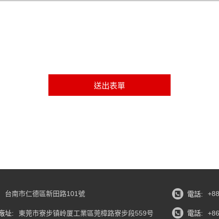
:
台南市仁德區新田路101號
電話:
+88
廠址:
東莞市寮步镇岭厦工業區莞樟路寮步段559号
電話:
+86