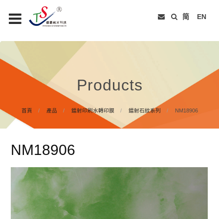
简
EN
Products
首頁
產品
鐳射印刷水轉印膜
鐳射石紋系列
NM18906
NM18906