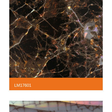
LM17601