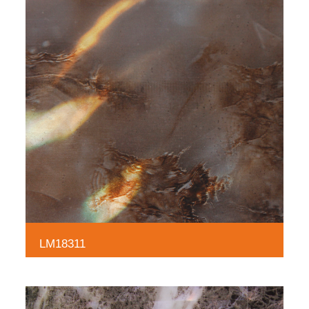
LM18311