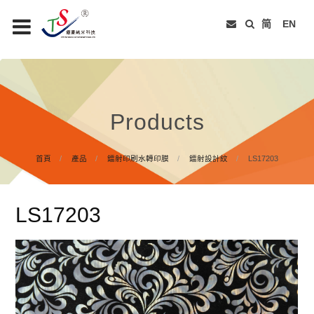
简
EN
Products
首頁
產品
鐳射印刷水轉印膜
鐳射設計紋
LS17203
LS17203