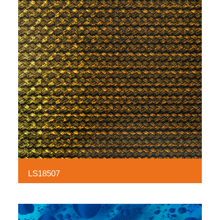
LS18507