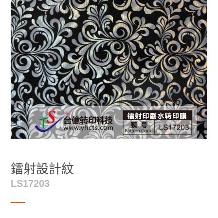
鐳射設計紋
LS17203